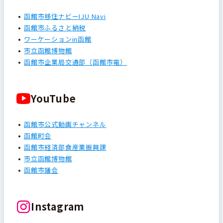
函館市移住ナビーIJU Navi
函館市ふるさと納税
ワーケーションin函館
市立函館博物館
函館市企業局交通部（函館市電）
YouTube
函館市公式動画チャンネル
函館町会
函館市経済部食産業振興課
市立函館博物館
函館市議会
Instagram