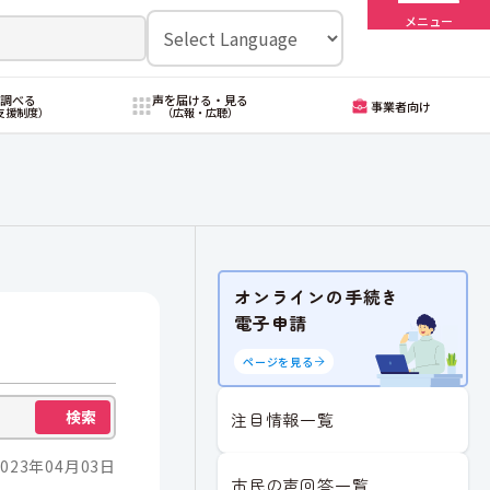
メニュー
・調べる
声を届ける・見る
事業者向け
支援制度）
（広報・広聴）
オンラインの手続き
電子申請
ページを見る
検索
注目情報一覧
023年04月03日
市民の声回答一覧