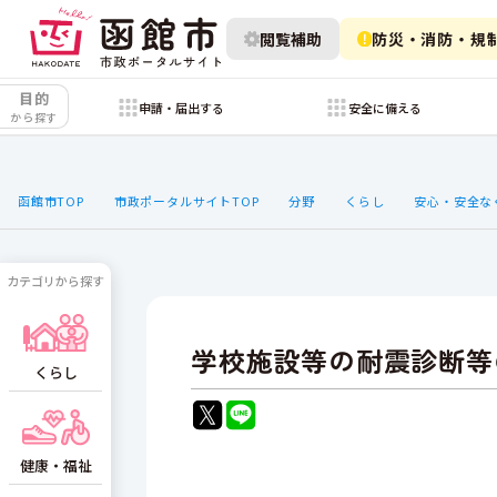
閲覧補助
防災・消防・規
目的
申請・届出する
安全に備える
から探す
函館市TOP
市政ポータルサイトTOP
分野
くらし
安心・安全な
カテゴリから探す
学校施設等の耐震診断等
くらし
健康・福祉