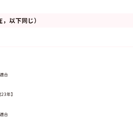
現在，以下同じ）
】
準適合
23年】
準適合