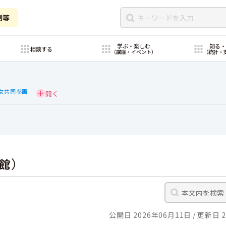
制等
学ぶ・楽しむ
知る
相談する
（講座・イベント）
（統計・
女共同参画
館）
公開日 2026年06月11日
更新日 2