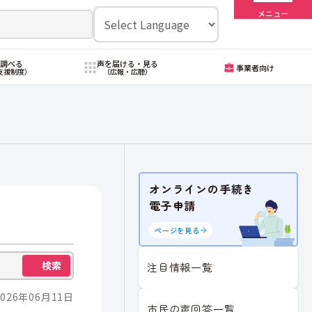
メニュー
・調べる
声を届ける・見る
事業者向け
支援制度）
（広報・広聴）
オンラインの手続き
電子申請
ページを見る
検索
注目情報一覧
026年06月11日
市民の声回答一覧