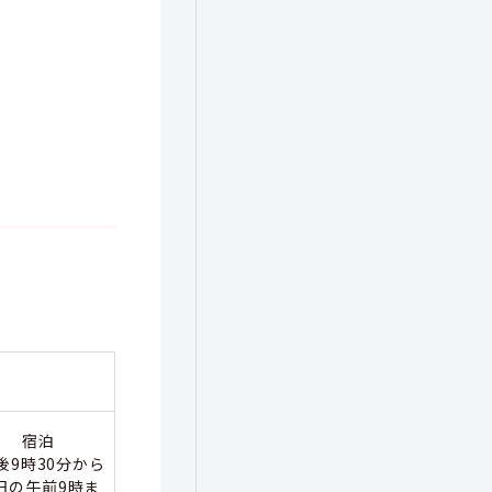
宿泊
後9時30分から
日の午前9時ま