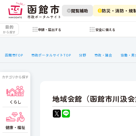
閲覧補助
防災・消防・規
目的
申請・届出する
安全に備える
から探す
函館市TOP
市政ポータルサイトTOP
分野
市政・議会
協働・男
カテゴリから探す
地域会館（函館市川汲会
くらし
健康・福祉