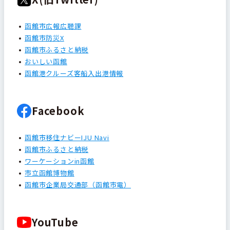
函館市広報広聴課
函館市防災X
函館市ふるさと納税
おいしい函館
函館港クルーズ客船入出港情報
Facebook
函館市移住ナビーIJU Navi
函館市ふるさと納税
ワーケーションin函館
市立函館博物館
函館市企業局交通部（函館市電）
YouTube