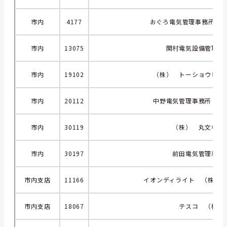
市内
4177
おぐろ電気管理事務所 
市内
13075
関村電気設備管理事
市内
19102
（株） トーショウビル
市内
20112
中野電気管理事務所 【
市内
30119
（株） 丸文林商
市内
30197
前田電気管理事務
市内支店
11166
イオンディライト （株）
市内支店
18067
テスコ （株）