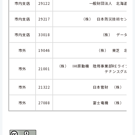
市内支店
29122
一般財団法人 北海道電
市内支店
29217
（株） 日本防災技術センタ
市内支店
33018
（株） データベ
市外
19046
（株） 東芝 北海
（株） IHI原動機 陸用事業部REライフ
市外
21001
テナンスグルー
市外
21322
日本管財 （株） 北
市外
27088
富士電機 （株） 北