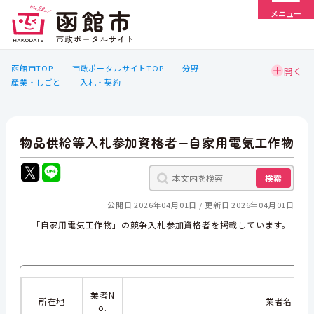
メニュー
函館市TOP
市政ポータルサイトTOP
分野
産業・しごと
入札・契約
物品供給等入札参加資格者−自家用電気工作物
検索
公開日 2026年04月01日
更新日 2026年04月01日
「自家用電気工作物」の競争入札参加資格者を掲載しています。
業者N
所在地
業者名
o.