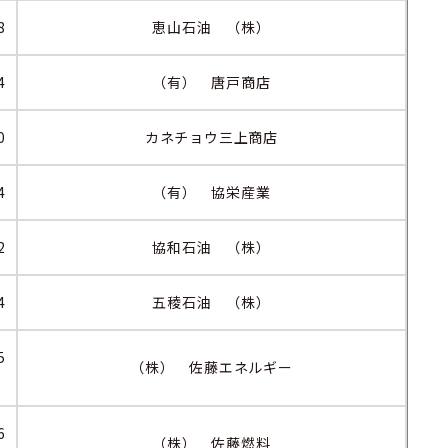
8
恵山石油 （株）
4
（有） 唐戸商店
0
カネチョウ三上商店
4
（有） 協栄産業
2
協和石油 （株）
4
五稜石油 （株）
5
（株） 佐藤エネルギー
6
（株） 佐藤燃料