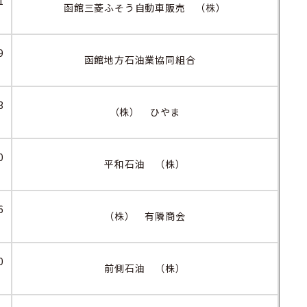
1
函館三菱ふそう自動車販売 （株）
9
函館地方石油業協同組合
3
（株） ひやま
0
平和石油 （株）
6
（株） 有隣商会
0
前側石油 （株）