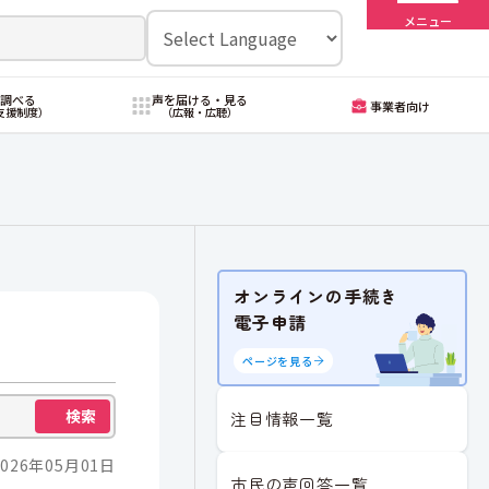
メニュー
・調べる
声を届ける・見る
事業者向け
支援制度）
（広報・広聴）
オンラインの手続き
電子申請
ページを見る
検索
注目情報一覧
026年05月01日
市民の声回答一覧