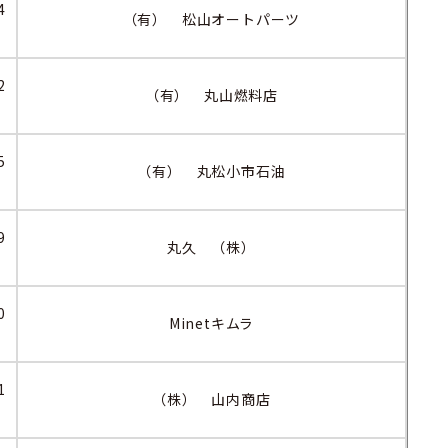
4
（有） 松山オートパーツ
2
（有） 丸山燃料店
5
（有） 丸松小市石油
9
丸久 （株）
0
Minetキムラ
1
（株） 山内商店