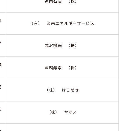
道南石油 （株）
4
（有） 道南エネルギーサービス
3
成沢機器 （株）
4
函館酸素 （株）
6
（株） はこせき
6
（株） ヤマス