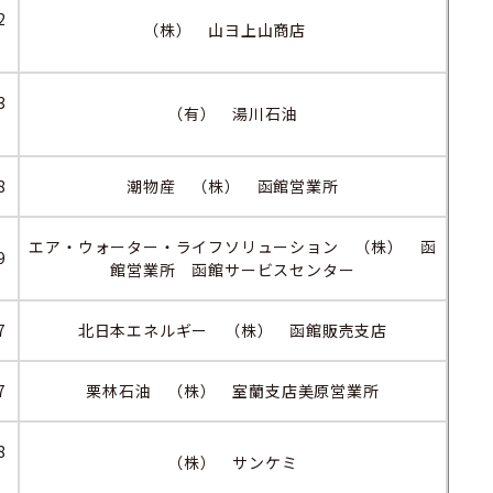
2
（株） 山ヨ上山商店
3
（有） 湯川石油
8
潮物産 （株） 函館営業所
エア・ウォーター・ライフソリューション （株） 函
9
館営業所 函館サービスセンター
7
北日本エネルギー （株） 函館販売支店
7
栗林石油 （株） 室蘭支店美原営業所
8
（株） サンケミ