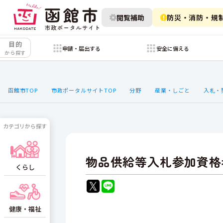
閲覧補助
防災・消防・規
目的
申請・届出する
安全に備える
から探す
函館市TOP
市政ポータルサイトTOP
分野
産業・しごと
入札・
カテゴリから探す
物品供給等入札参加資格
くらし
健康・福祉