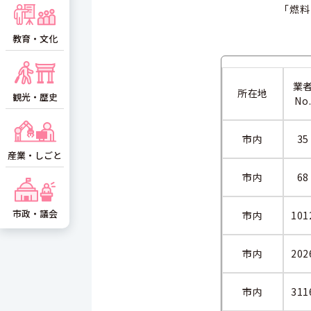
「燃料
教育・文化
業
所在地
観光・歴史
No
市内
35
産業・しごと
市内
68
市政・議会
市内
101
市内
202
市内
311