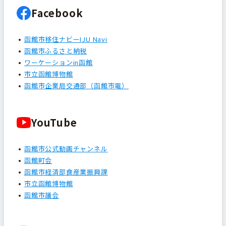
Facebook
函館市移住ナビーIJU Navi
函館市ふるさと納税
ワーケーションin函館
市立函館博物館
函館市企業局交通部（函館市電）
YouTube
函館市公式動画チャンネル
函館町会
函館市経済部食産業振興課
市立函館博物館
函館市議会