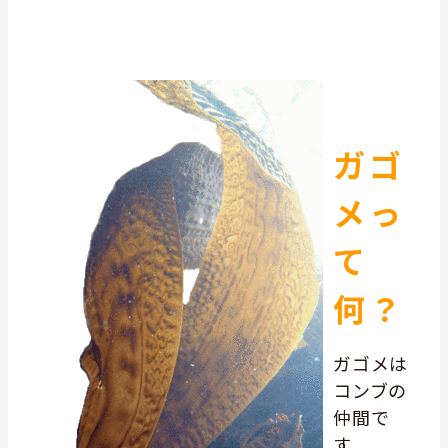
ガゴ
メっ
て
何？
ガゴメは
コンブの
仲間で
す。