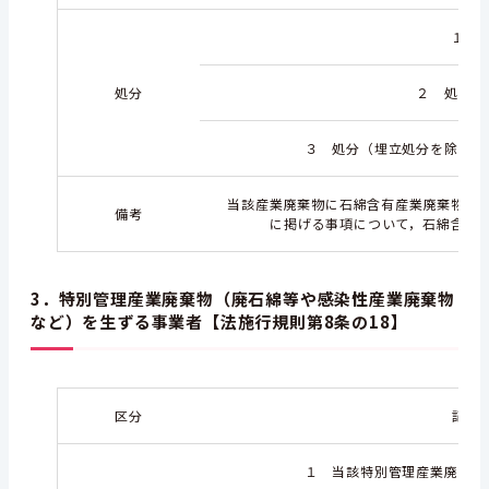
１ 
処分
２ 処分方
３ 処分（埋立処分を除く。
当該産業廃棄物に石綿含有産業廃棄物が含
備考
に掲げる事項について，石綿含有
3．特別管理産業廃棄物（廃石綿等や感染性産業廃棄物
など）を生ずる事業者【法施行規則第8条の18】
区分
記載
１ 当該特別管理産業廃棄物