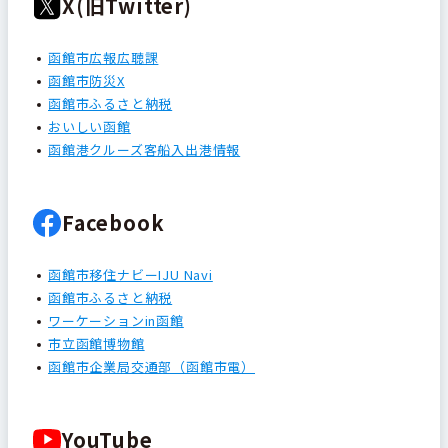
X(旧Twitter)
函館市広報広聴課
函館市防災X
函館市ふるさと納税
おいしい函館
函館港クルーズ客船入出港情報
Facebook
函館市移住ナビーIJU Navi
函館市ふるさと納税
ワーケーションin函館
市立函館博物館
函館市企業局交通部（函館市電）
YouTube