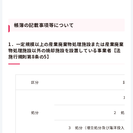
帳簿の記載事項等について
1．一定規模以上の産業廃棄物処理施設または産業廃棄
物処理施設以外の焼却施設を設置している事業者【法
施行規則第8条の5】
区分
記載
１ 
処分
２ 処分方
３ 処分（埋立処分及び海洋投入処分