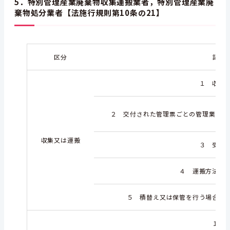
5．特別管理産業廃棄物収集運搬業者，特別管理産業廃
棄物処分業者【法施行規則第10条の21】
区分
記載
１ 収集
２ 交付された管理票ごとの管理業交付
収集又は運搬
３ 受入
４ 運搬方法及
５ 積替え又は保管を行う場合に
１ 