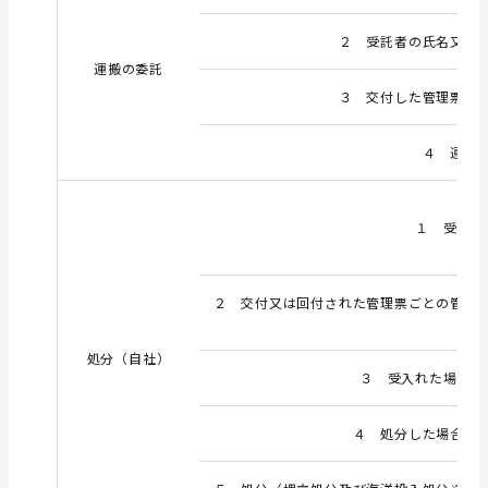
２ 受託者の氏名又は
運搬の委託
３ 交付した管理票ご
４ 運搬
１ 受入れ
２ 交付又は回付された管理票ごとの管理
処分（自社）
３ 受入れた場合に
４ 処分した場合に