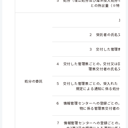
５ 処分（埋立処分及び海洋投入処分※を
との持出量（※特別管
１ 
２ 受託者の氏名又は
３ 交付した管理票ご
４ 交付した管理票ごとの，交付又は回付
理票交付者の氏名又は
処分の委託
５ 交付した管理票ごとの，受入れた（特別
規定による通知に係る処分を委
６ 情報管理センターへの登録ごとの，交
物に係る管理票交付者の氏名
７ 情報管理センターへの登録ごとの，受入
の2第3号の規定による通知に係る処