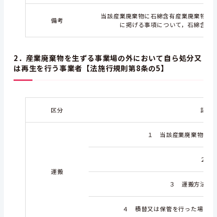
当該産業廃棄物に石綿含有産業廃棄物が含
備考
に掲げる事項について，石綿含有
2．産業廃棄物を生ずる事業場の外において自ら処分又
は再生を行う事業者【法施行規則第8条の5】
区分
記載
１ 当該産業廃棄物を生
２ 
運搬
３ 運搬方法及
４ 積替又は保管を行った場合に