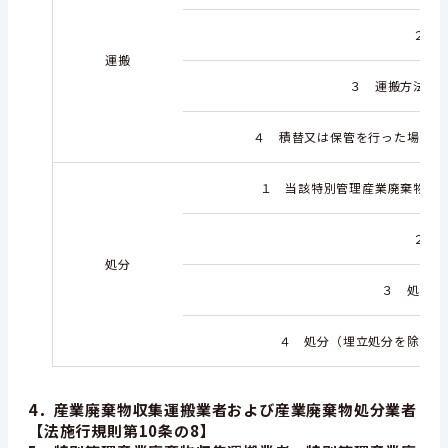
２ 
運搬
３ 運搬方法及
４ 積替又は保管を行った場合に
１ 当該特別管理産業廃棄物の
２ 
処分
３ 処分方
４ 処分（埋立処分を除く。
4．産業廃棄物収集運搬業者および産業廃棄物処分業者
【法施行規則第10条の8】