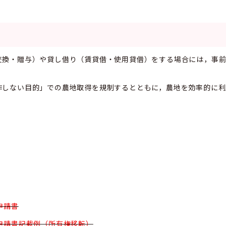
交換・贈与）や貸し借り（賃貸借・使用貸借）をする場合には，事
作しない目的」での農地取得を規制するとともに，農地を効率的に利
申請書
申請書記載例（所有権移転）