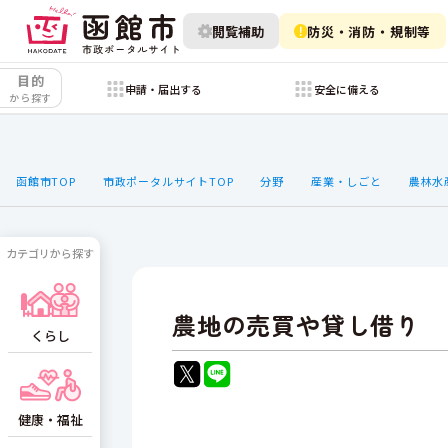
閲覧補助
防災・消防・規制等
目的
申請・届出する
安全に備える
から探す
函館市TOP
市政ポータルサイトTOP
分野
産業・しごと
農林水
カテゴリから探す
農地の売買や貸し借り
くらし
健康・福祉