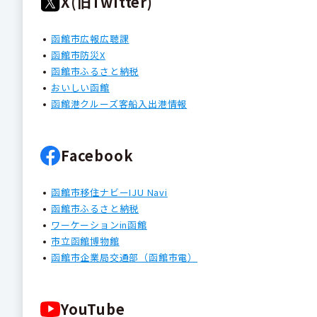
X(旧Twitter)
函館市広報広聴課
函館市防災X
函館市ふるさと納税
おいしい函館
函館港クルーズ客船入出港情報
Facebook
函館市移住ナビーIJU Navi
函館市ふるさと納税
ワーケーションin函館
市立函館博物館
函館市企業局交通部（函館市電）
YouTube