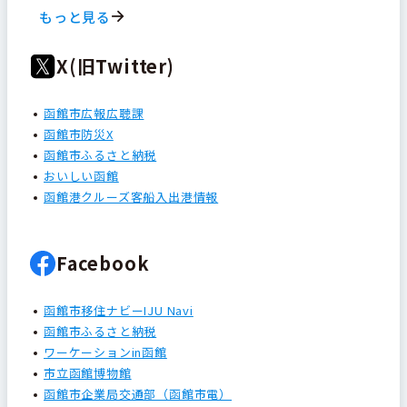
もっと見る
X(旧Twitter)
函館市広報広聴課
函館市防災X
函館市ふるさと納税
おいしい函館
函館港クルーズ客船入出港情報
Facebook
函館市移住ナビーIJU Navi
函館市ふるさと納税
ワーケーションin函館
市立函館博物館
函館市企業局交通部（函館市電）