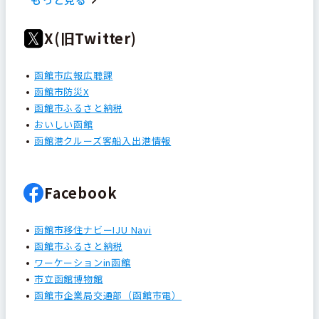
X(旧Twitter)
函館市広報広聴課
函館市防災X
函館市ふるさと納税
おいしい函館
函館港クルーズ客船入出港情報
Facebook
函館市移住ナビーIJU Navi
函館市ふるさと納税
ワーケーションin函館
市立函館博物館
函館市企業局交通部（函館市電）