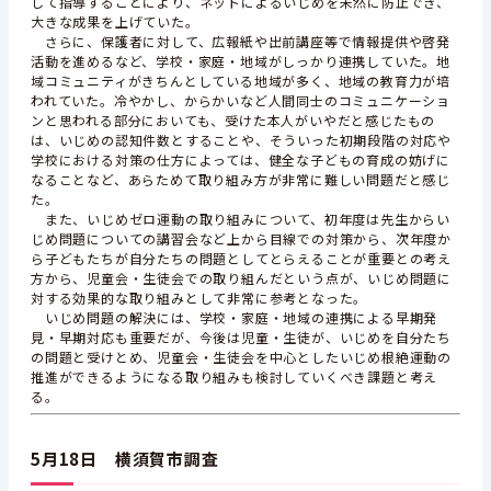
して指導することにより、ネットによるいじめを未然に防止でき、
大きな成果を上げていた。
さらに、保護者に対して、広報紙や出前講座等で情報提供や啓発
活動を進めるなど、学校・家庭・地域がしっかり連携していた。地
域コミュニティがきちんとしている地域が多く、地域の教育力が培
われていた。冷やかし、からかいなど人間同士のコミュニケーショ
ンと思われる部分においても、受けた本人がいやだと感じたもの
は、いじめの認知件数とすることや、そういった初期段階の対応や
学校における対策の仕方によっては、健全な子どもの育成の妨げに
なることなど、あらためて取り組み方が非常に難しい問題だと感じ
た。
また、いじめゼロ運動の取り組みについて、初年度は先生からい
じめ問題についての講習会など上から目線での対策から、次年度か
ら子どもたちが自分たちの問題としてとらえることが重要との考え
方から、児童会・生徒会での取り組んだという点が、いじめ問題に
対する効果的な取り組みとして非常に参考となった。
いじめ問題の解決には、学校・家庭・地域の連携による早期発
見・早期対応も重要だが、今後は児童・生徒が、いじめを自分たち
の問題と受けとめ、児童会・生徒会を中心としたいじめ根絶運動の
推進ができるようになる取り組みも検討していくべき課題と考え
る。
5月18日 横須賀市調査