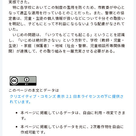
実感できた。
特に各学校においてこの制度の濫用を防ぐため、市教委が中心と
なって適正な運用を行っているとのことだった。また、警察との協
定書は、児童・生徒の個人情報が扱いなどについて十分その取扱い
を明記し、子どもにとって不利益にならないような配慮がなされて
いた。
いじめの問題は、「いつでもどこでも起こる」ということを認識
し、「いじめは絶対許さない」という方針で、学校（教師・児童・
生徒）・家庭（保護者）・地域（社会・警察、児童相談所等関係機
関）が連携して、その取り組みを一層充実させる必要がある。
このページの本文とデータは
クリエイティブ・コモンズ 表示 2.1 日本ライセンスの下に提供さ
れています。
本ページに掲載しているデータは、自由に利用・改変できま
す。
本ページに掲載しているデータを元に、2次著作物を自由に
作成可能です。