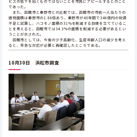
ビスの低下を招くものではないことを市民にアピールするとのこと
であった。
また、函館市と秦野市との比較では、函館市の市民一人当たりの
建物面積は秦野市の1.86倍あり、秦野市が40年間で346億円の財源
不足と試算し、ハコモノ面積の31%を削減する目標を立てているこ
とを考えると、函館市では34.3%の面積を削減する必要があるとい
うことが示された。
函館市としては、今後の少子高齢化、生産年齢人口の減少を考え
ると、早急な対応が必要と再確認したところである。
10月30日 浜松市調査