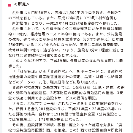
＜所見＞
浜松市は人口約80万人、面積は1,500平方キロを超え、全国2位
の市域を有している。また、平成17年7月に3市8町1村が合併し
「新浜松市」となり、平成19年4月には政令指定都市へ移行した。
浜松市において、人件費を除く公共施設運営にかかる経費は年間
約200億円、維持管理ベースでは約80億円である。また、公共施設
の改修、建て替えにかかる経費を試算する（60年で建替え）と年間
250億円かかることが明らかになったが、実際に毎年の新築改築、
改修は年間90億円に過ぎない。つまり、施設を3分の1程度に減らさ
なければ実質維持は困難であると言える。
このような状況下で、平成19年に保有財産の抜本的な見直しに着
手した。
「『財産管理』から『資産経営』へ」をキーワードに、資産経営
推進会議の設置や資産経営推進方針の策定、品質・財務・供給情報
などのデータの一元化、職員研修などに取り組んだ。
資産経営推進方針の基本方針では、1保有財産（土地・建物）の縮
減と効率的な施設運営、2既存財産の戦略的な有効活用の推進、3安
全で快適に利用できる施設やサービスの提供を明記。
さらに、浜松市では一元化されたデータをもとに施設評価を行っ
た。所有する全2,001施設のうち、平成21年度と23年度の2期にわ
たる評価の結果、合わせて191施設で管理主体変更（公共施設とし
ては実質廃止）、171施設が廃止となった。
その後、施設評価で継続、移転・廃止となった施設を対象に「浜
松市公共施設再配置計画」を策定。この計画では設置目的や所管別