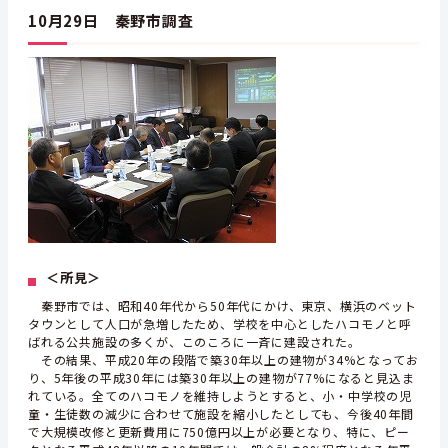
10月29日 秦野市調査
＜所見＞
秦野市では、昭和40年代から50年代にかけ、東京、横浜のベット
タウンとして人口が急増したため、学校を中心としたハコモノと呼
ばれる公共施設の多くが、このころに一斉に建設された。
その結果、平成20年の段階で築30年以上の建物が34%となってお
り、5年後の平成30年には築30年以上の建物が77%になると見込ま
れている。全てのハコモノを維持しようとすると、小・中学校の児
童・生徒数の減少に合わせて施設を縮小したとしても、今後40年間
で大規模改修と更新費用に750億円以上が必要となり、特に、ピー