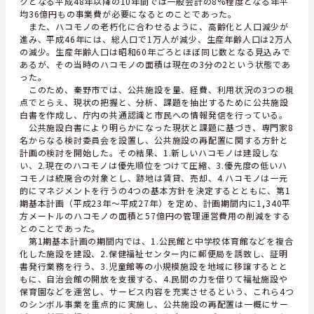
クとなる平成48年以降の10年間では一般会計の8%程度となる年平
均36億円もの事業費が必要になるとのことであった。
また、ハコモノの老朽化に合わせるように、高齢化と人口減少が
進み、平成46年には、総人口で1万人が減少、生産年齢人口は2万人
の減少。生産年齢人口は昭和60年ごろとほぼ同じ数となる見込みで
あるが、その当時のハコモノの面積は現在の3分の2という状態であ
った。
このため、秦野市では、公共施設を量、経費、利用状況の3つの視
点でとらえ、現状の把握と、分析、課題を抽出するために公共施設
白書を作成し、庁内の共通認識と市民への情報発信を行っている。
公共施設白書により明らかになった現状と課題に基づき、専門家8
名からなる検討委員会を設置し、公共施設の再配置に関する方針と
計画の検討を開始した。その結果、1.新しいハコモノは建設しな
い、2.現在のハコモノは優先順位をつけて圧縮、3.優先度の低いハ
コモノは統廃合の対象とし、跡地は賃貸、売却、4.ハコモノは一元
的にマネジメントを行うの4つの基本方針を決定するとともに、第1
期基本計画（平成23年～平成27年）を定め、計画期間内に1,340平
方メートルのハコモノの面積と57億円の管理運営費用の削減をする
とのことであった。
第1期基本計画の期間内では、1.公民館と中学校体育館などを複合
化した施設を建設、2.保健福祉センター内に郵便局を誘致し、証明
書発行業務を行う、3.児童館等の小規模施設を地域に移譲するとと
もに、自治会館の開放を支援する、4.民間の力を借りて福祉施設や
保育園などを運営し、サービス内容を充実させるという、これら4つ
のシンボル事業を重点的に実施し、公共施設の再配置は一概にサー