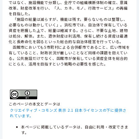
ではなく、施設機能で分類し、全庁での組織横断体制の確立、意識
改革、財産改革を行い、「人、カネ、モノ、行政サービス」の再編
を目指した。
「施設の総量は減らすが、機能は残す。要らないものは整理し、
必要なものは動かしていく」。浜松市では、自治体で保有している
資産を把握した上で、総量は縮減する。さらに、不要な土地、建物
は処分、解体。また、遊休財産は利活用、保有し続ける資産は最適
化と長寿命化を図るといった総合的な自治体経営を行っている。
函館市においても5市町村による合併都市であること、広い市域を
有していること、財政状況が厳しいことなど同様の課題を抱えてい
る。公共施設だけでなく、函館市が保有している資産全体を総合的
にとらえ、活用を目指すという戦略の必要性を感じた。
このページの本文とデータは
クリエイティブ・コモンズ 表示 2.1 日本ライセンスの下に提供さ
れています。
本ページに掲載しているデータは、自由に利用・改変できま
す。