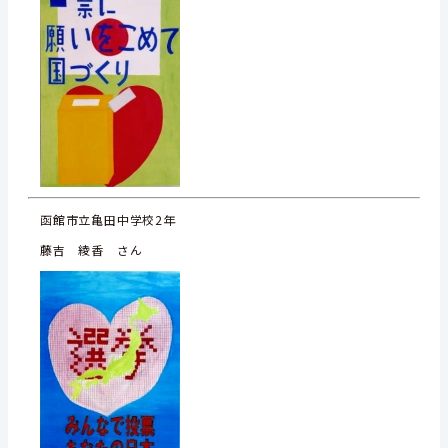
函館市立亀田中学校2年
藤吉 綾香 さん