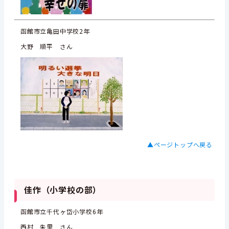
函館市立亀田中学校2年
大野 順平 さん
▲ページトップへ戻る
佳作（小学校の部）
函館市立千代ヶ岱小学校6年
西村 朱里 さん