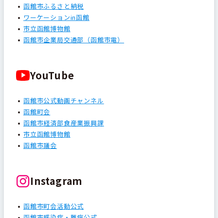
函館市ふるさと納税
ワーケーションin函館
市立函館博物館
函館市企業局交通部（函館市電）
YouTube
函館市公式動画チャンネル
函館町会
函館市経済部食産業振興課
市立函館博物館
函館市議会
Instagram
函館市町会活動公式
函館市感染症・難病公式