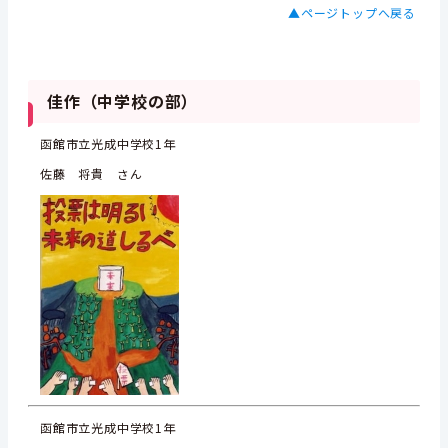
▲ページトップへ戻る
佳作（中学校の部）
函館市立光成中学校1年
佐藤 将貴 さん
函館市立光成中学校1年