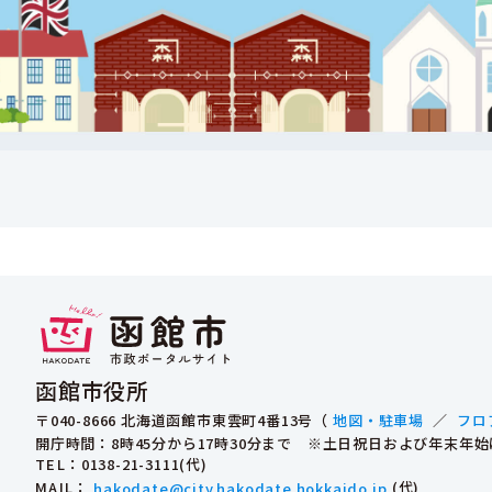
函館市役所
〒040-8666 北海道函館市東雲町4番13号（
地図・駐車場
／
フロ
開庁時間：8時45分から17時30分まで ※土日祝日および年末年
TEL
：0138-21-3111(代)
MAIL
：
hakodate@city.hakodate.hokkaido.jp
(代)