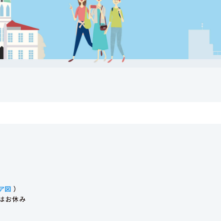
ア図
）
始はお休み