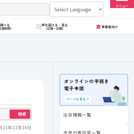
メニュー
・調べる
声を届ける・見る
事業者向け
支援制度）
（広報・広聴）
オンラインの手続き
電子申請
ページを見る
検索
注目情報一覧
021年12月14日
市民の声回答一覧