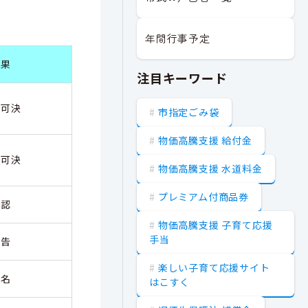
年間行事予定
結果
注目キーワード
案可決
市指定ごみ袋
物価高騰支援 給付金
案可決
物価高騰支援 水道料金
プレミアム付商品券
承認
物価高騰支援 子育て応援
手当
報告
楽しい子育て応援サイト
指名
はこすく