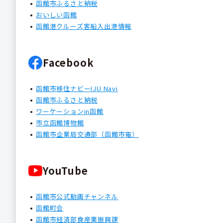
函館市ふるさと納税
おいしい函館
函館港クルーズ客船入出港情報
Facebook
函館市移住ナビーIJU Navi
函館市ふるさと納税
ワーケーションin函館
市立函館博物館
函館市企業局交通部（函館市電）
YouTube
函館市公式動画チャンネル
函館町会
函館市経済部食産業振興課