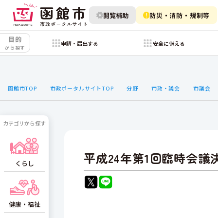
閲覧補助
防災・消防・規制等
目的
申請・届出する
安全に備える
から探す
函館市TOP
市政ポータルサイトTOP
分野
市政・議会
市議会
カテゴリから探す
平成24年第1回臨時会議
くらし
健康・福祉