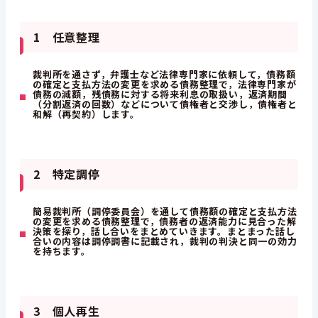
1 任意整理
裁判所を通さず，弁護士など法律専門家に依頼して，債務額
の確定と支払方法の変更を求める債務整理で，法律専門家が
債務の減額，残債務に対する将来利息の取扱い，返済期間
（分割返済の回数）などについて債権者と交渉し，債権者と
和解（再契約）します。
2 特定調停
簡易裁判所（調停委員会）を通して債務額の確定と支払方法
の変更を求める債務整理で，債務者の返済能力に見合った解
決策を探り，話し合いをまとめていきます。まとまった話し
合いの内容は調停調書に記載され，裁判の判決と同一の効力
を持ちます。
3 個人再生