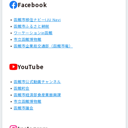
Facebook
函館市移住ナビーIJU Navi
函館市ふるさと納税
ワーケーションin函館
市立函館博物館
函館市企業局交通部（函館市電）
YouTube
函館市公式動画チャンネル
函館町会
函館市経済部食産業振興課
市立函館博物館
函館市議会