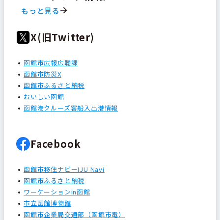
もっと見る
X(旧Twitter)
函館市広報広聴課
函館市防災X
函館市ふるさと納税
おいしい函館
函館港クルーズ客船入出港情報
Facebook
函館市移住ナビーIJU Navi
函館市ふるさと納税
ワーケーションin函館
市立函館博物館
函館市企業局交通部（函館市電）