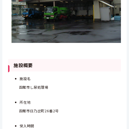
施設概要
施設名
函館市し尿処理場
所在地
函館市日乃出町26番2号
受入時間