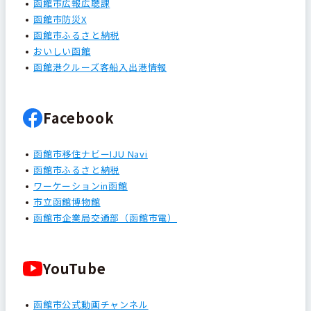
函館市広報広聴課
函館市防災X
函館市ふるさと納税
おいしい函館
函館港クルーズ客船入出港情報
Facebook
函館市移住ナビーIJU Navi
函館市ふるさと納税
ワーケーションin函館
市立函館博物館
函館市企業局交通部（函館市電）
YouTube
函館市公式動画チャンネル