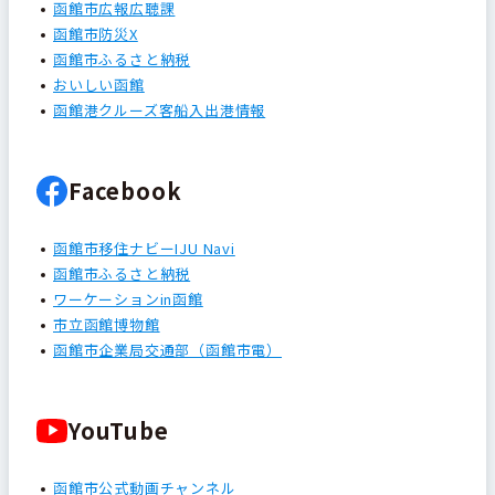
函館市広報広聴課
函館市防災X
函館市ふるさと納税
おいしい函館
函館港クルーズ客船入出港情報
Facebook
函館市移住ナビーIJU Navi
函館市ふるさと納税
ワーケーションin函館
市立函館博物館
函館市企業局交通部（函館市電）
YouTube
函館市公式動画チャンネル