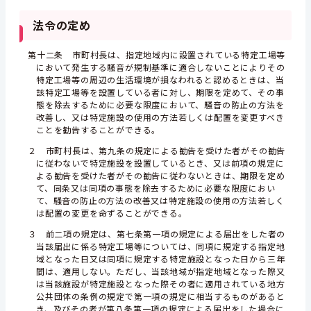
法令の定め
第十二条 市町村長は、指定地域内に設置されている特定工場等
において発生する騒音が規制基準に適合しないことによりその
特定工場等の周辺の生活環境が損なわれると認めるときは、当
該特定工場等を設置している者に対し、期限を定めて、その事
態を除去するために必要な限度において、騒音の防止の方法を
改善し、又は特定施設の使用の方法若しくは配置を変更すべき
ことを勧告することができる。
２ 市町村長は、第九条の規定による勧告を受けた者がその勧告
に従わないで特定施設を設置しているとき、又は前項の規定に
よる勧告を受けた者がその勧告に従わないときは、期限を定め
て、同条又は同項の事態を除去するために必要な限度におい
て、騒音の防止の方法の改善又は特定施設の使用の方法若しく
は配置の変更を命ずることができる。
３ 前二項の規定は、第七条第一項の規定による届出をした者の
当該届出に係る特定工場等については、同項に規定する指定地
域となった日又は同項に規定する特定施設となった日から三年
間は、適用しない。ただし、当該地域が指定地域となった際又
は当該施設が特定施設となった際その者に適用されている地方
公共団体の条例の規定で第一項の規定に相当するものがあると
き、及びその者が第八条第一項の規定による届出をした場合に