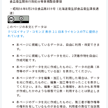
食品衛生関係行政処分等事務取扱要領
・昭和56年8月29日食品第859号（北海道衛生部食品衛生課長通
達）
このページの本文とデータは
クリエイティブ・コモンズ 表示 2.1 日本ライセンスの下に提供さ
れています。
本ページに掲載しているデータは、自由に利用・改変できま
す。
本ページに掲載しているデータを元に、2次著作物を自由に
作成可能です。
本ページのデータを元に作成したものに、データの出典（本
市等のデータを利用している旨）を表示してください。
本ページのデータを編集・加工して利用した場合は、データ
を元に作成したものに、編集・加工等を行ったことを表示し
てください。また、編集・加工した情報を、あたかも本市等
が作成したかのような様態で公表・利用することは禁止しま
す。
本ページのデータを元に作成したものに、第三者が著作権等
の権利を有しているものがある場合、利用者の責任で当該第