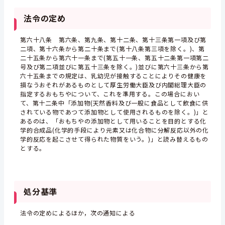
法令の定め
第六十八条 第六条、第九条、第十二条、第十三条第一項及び第
二項、第十六条から第二十条まで(第十八条第三項を除く。)、第
二十五条から第六十一条まで(第五十一条、第五十二条第一項第二
号及び第二項並びに第五十三条を除く。)並びに第六十三条から第
六十五条までの規定は、乳幼児が接触することによりその健康を
損なうおそれがあるものとして厚生労働大臣及び内閣総理大臣の
指定するおもちやについて、これを準用する。この場合におい
て、第十二条中「添加物(天然香料及び一般に食品として飲食に供
されている物であつて添加物として使用されるものを除く。)」と
あるのは、「おもちやの添加物として用いることを目的とする化
学的合成品(化学的手段により元素又は化合物に分解反応以外の化
学的反応を起こさせて得られた物質をいう。)」と読み替えるもの
とする。
処分基準
法令の定めによるほか，次の通知による