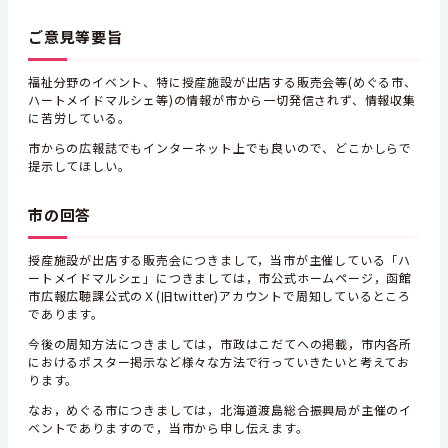
ご意見等要旨
福祉分野のイベント、特に授産施設が出店する販売会等(めぐる市、
ハートメイドマルシェ等)の情報が市から一切発信されず、情報収集
に苦労している。
市からの広報誌でもインターネット上でも良いので、どこかしらで
提示してほしい。
市の回答
授産施設が出店する販売会につきまして，当市が主催している「ハ
ートメイドマルシェ」につきましては，市公式ホームページ，函館
市広報広聴課公式のＸ(旧twitter)アカウントで周知しているところ
であります。
今後の周知方法につきましては，市政はこだてへの掲載，市内各所
におけるポスター掲示など様々な方法で行っていきたいと考えてお
ります。
なお，めぐる市につきましては，北海道渡島総合振興局が主催のイ
ベントでありますので，当市から申し伝えます。