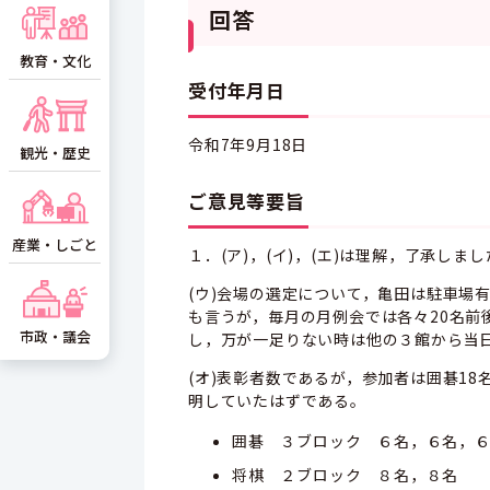
回答
教育・文化
受付年月日
令和7年9月18日
観光・歴史
ご意見等要旨
産業・しごと
１．(ア)，(イ)，(エ)は理解，了承しま
(ウ)会場の選定について，亀田は駐車場
も言うが，毎月の月例会では各々20名前
市政・議会
し，万が一足りない時は他の３館から当
(オ)表彰者数であるが，参加者は囲碁1
明していたはずである。
囲碁 ３ブロック ６名，６名，
将棋 ２ブロック ８名，８名