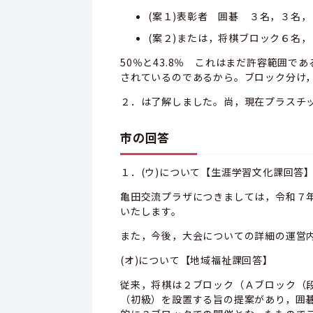
(案１)表彰者 囲碁 ３名，３名
(案２)または，将棋ブロック６名
50％と43.8％ これはまだ許容範囲で
されているのであるから。ブロック分け
２．は了解しました。尚，現在プラスチッ
市の回答
１．(ウ)について【生涯学習文化課回答
亀田交流プラザにつきましては，令和７
いたします。
また，今後，大会についての詳細の運営
(オ)について【地域福祉課回答】
従来，将棋は２ブロック（Ａブロック（
（初級）を設置する旨の提案があり，囲