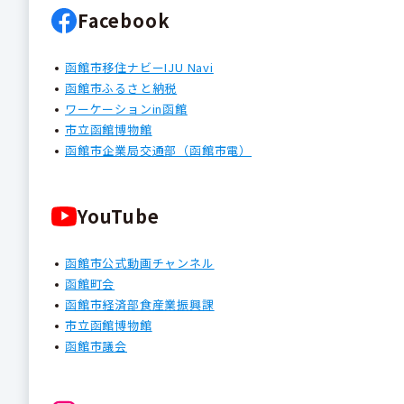
Facebook
函館市移住ナビーIJU Navi
函館市ふるさと納税
ワーケーションin函館
市立函館博物館
函館市企業局交通部（函館市電）
YouTube
函館市公式動画チャンネル
函館町会
函館市経済部食産業振興課
市立函館博物館
函館市議会