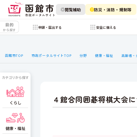
閲覧補助
防災・消防・規制等
目的
申請・届出する
安全に備える
から探す
函館市TOP
市政ポータルサイトTOP
分野
健康・福祉
高齢者・
カテゴリから探す
４館合同囲碁将棋大会につ
くらし
健康・福祉