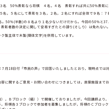
，３名 50％表彰なら将棋 ４名，４名 表彰すれば共に50％表彰
，５名，５名にして表彰を３名，２名，２名にすれば全体で９名：７
ある。50％(半数)の８名より１名少ないだけだから。今回の50％と
，表彰者数の決定に関して安易すぎたとの謗り(そしり）は免れない
ク製主体で木製(簡体文字)を併用しています。
】
年７月18日付「市民の声」で回答いたしましたとおり，現時点では
内容に関するご意見・お問い合わせにつきましては，直接施設まで
段），Ｂブロック（級））で開催しておりましたが，今回講師より，
碁，将棋各３ブロックで参加者を募集しましたが，将棋のＣブロック