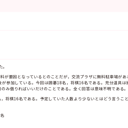
した。
有料が要因となっているとのことだが，交流プラザに無料駐車場が
後が参加している。今回は囲碁18名，将棋16名である。充分道具は
日のみ借りればいいだけのことである。全く回答は意味不明である
8名，将棋16名である。予定していた人数より少ないとはどう言うこ
６名