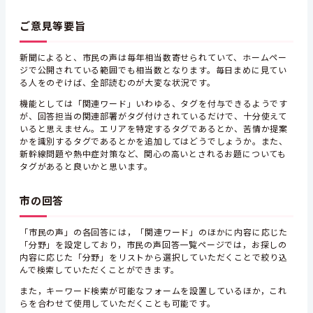
ご意見等要旨
新聞によると、市民の声は毎年相当数寄せられていて、ホームペー
ジで公開されている範囲でも相当数となります。毎日まめに見てい
る人をのぞけば、全部読むのが大変な状況です。
機能としては「関連ワード」いわゆる、タグを付与できるようです
が、回答担当の関連部署がタグ付けされているだけで、十分使えて
いると思えません。エリアを特定するタグであるとか、苦情か提案
かを識別するタグであるとかを追加してはどうでしょうか。また、
新幹線問題や熱中症対策など、関心の高いとされるお題についても
タグがあると良いかと思います。
市の回答
「市民の声」の各回答には，「関連ワード」のほかに内容に応じた
「分野」を設定しており，市民の声回答一覧ページでは，お探しの
内容に応じた「分野」をリストから選択していただくことで絞り込
んで検索していただくことができます。
また，キーワード検索が可能なフォームを設置しているほか，これ
らを合わせて使用していただくことも可能です。