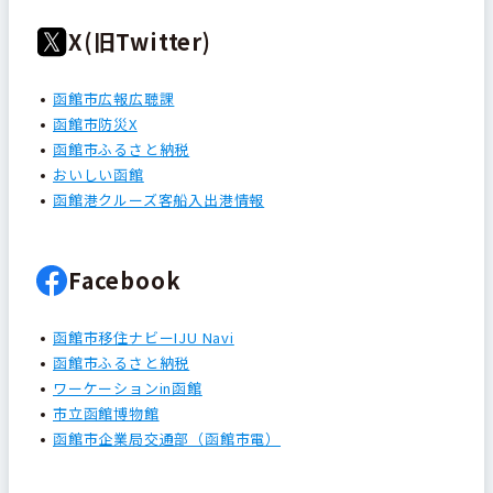
X(旧Twitter)
函館市広報広聴課
函館市防災X
函館市ふるさと納税
おいしい函館
函館港クルーズ客船入出港情報
Facebook
函館市移住ナビーIJU Navi
函館市ふるさと納税
ワーケーションin函館
市立函館博物館
函館市企業局交通部（函館市電）