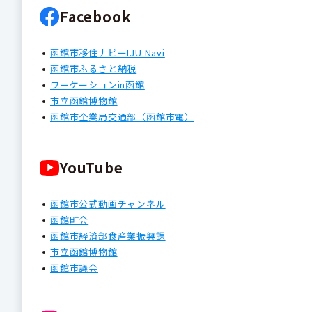
Facebook
函館市移住ナビーIJU Navi
函館市ふるさと納税
ワーケーションin函館
市立函館博物館
函館市企業局交通部（函館市電）
YouTube
函館市公式動画チャンネル
函館町会
函館市経済部食産業振興課
市立函館博物館
函館市議会