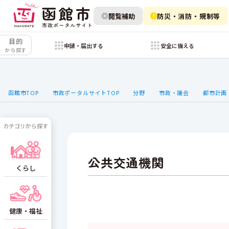
閲覧補助
防災・消防・規制等
目的
申請・届出する
安全に備える
から探す
函館市TOP
市政ポータルサイトTOP
分野
市政・議会
都市計画
カテゴリから探す
公共交通機関
くらし
健康・福祉