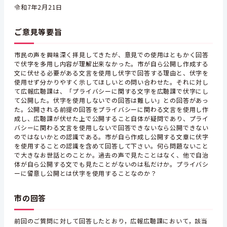
令和7年2月21日
ご意見等要旨
市民の声を興味深く拝見してきたが、意見での使用はともかく回答
で伏字を多用し内容が理解出来なかった。市が自ら公開し作成する
文に伏せる必要がある文言を使用し伏字で回答する理由と、伏字を
使用せず分かりやすく示してほしいとの問い合わせた。それに対し
て広報広聴課は、「プライバシーに関する文字を広聴課で伏字にし
て公開した。伏字を使用しないでの回答は難しい」との回答があっ
た。公開される前提の回答をプライバシーに関わる文言を使用し作
成し、広聴課が伏せた上で公開すること自体が疑問であり、プライ
バシーに関わる文言を使用しないで回答できないなら公開できない
のではないかとの認識である。市が自ら作成し公開する文章に伏字
を使用することの認識を含めて回答して下さい。何ら問題ないこと
で大きなお世話とのことか。過去の声で見たことはなく、他で自治
体が自ら公開する文でも見たことがないのは私だけか。プライバシ
ーに留意し公開とは伏字を使用することなのか？
市の回答
前回のご質問に対して回答したとおり，広報広聴課において，該当