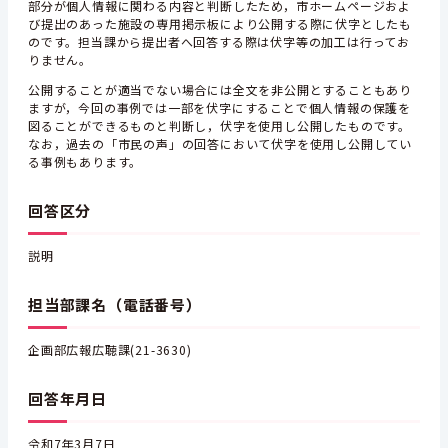
部分が個人情報に関わる内容と判断したため，市ホームページおよ
び提出のあった施設の専用掲示板により公開する際に伏字としたも
のです。担当課から提出者へ回答する際は伏字等の加工は行ってお
りません。
公開することが適当でない場合には全文を非公開とすることもあり
ますが，今回の事例では一部を伏字にすることで個人情報の保護を
図ることができるものと判断し，伏字を使用し公開したものです。
なお，過去の「市民の声」の回答において伏字を使用し公開してい
る事例もあります。
回答区分
説明
担当部課名（電話番号）
企画部広報広聴課(21-3630)
回答年月日
令和7年3月7日