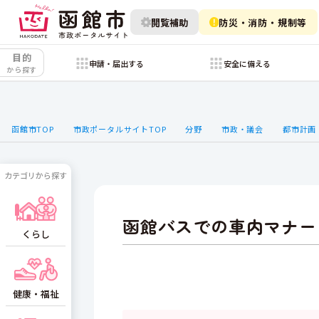
閲覧補助
防災・消防・規制等
目的
申請・届出する
安全に備える
から探す
函館市TOP
市政ポータルサイトTOP
分野
市政・議会
都市計画
カテゴリから探す
函館バスでの車内マナー
くらし
健康・福祉