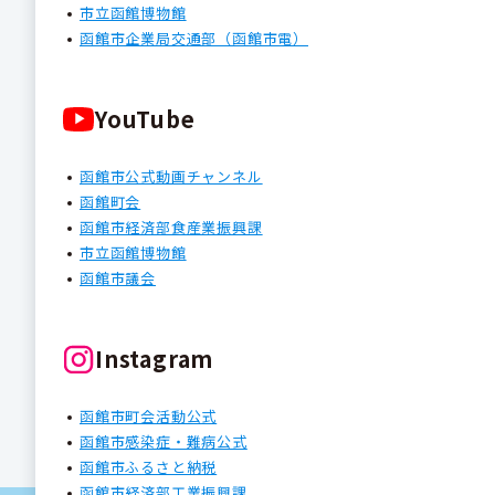
市立函館博物館
函館市企業局交通部（函館市電）
YouTube
函館市公式動画チャンネル
函館町会
函館市経済部食産業振興課
市立函館博物館
函館市議会
Instagram
函館市町会活動公式
函館市感染症・難病公式
函館市ふるさと納税
函館市経済部工業振興課