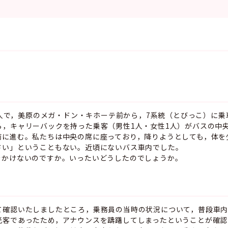
と二人で，美原のメガ・ドン・キホーテ前から，7系統（とびっこ）に乗
ら，キャリーバックを持った乗客（男性1人・女性1人）がバスの中
前に進む。私たちは中央の席に座っており，降りようとしても，体を
さい」ということもない。近頃にないバス車内でした。
をかけないのですか。いったいどうしたのでしょうか。
て確認いたしましたところ，乗務員の当時の状況について，普段車内
光客であったため，アナウンスを躊躇してしまったということが確認