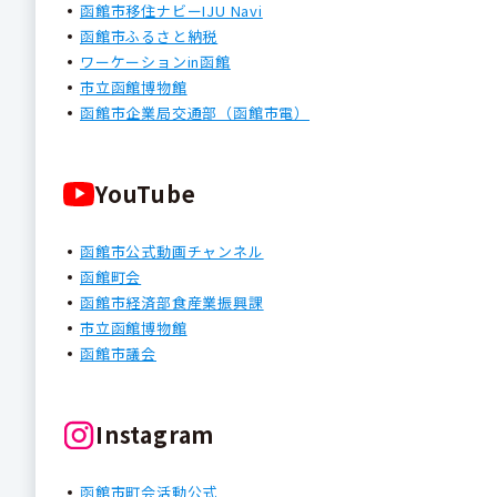
函館市移住ナビーIJU Navi
函館市ふるさと納税
ワーケーションin函館
市立函館博物館
函館市企業局交通部（函館市電）
YouTube
函館市公式動画チャンネル
函館町会
函館市経済部食産業振興課
市立函館博物館
函館市議会
Instagram
函館市町会活動公式