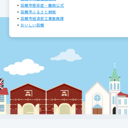
函館市感染症・難病公式
函館市ふるさと納税
函館市経済部工業振興課
おいしい函館