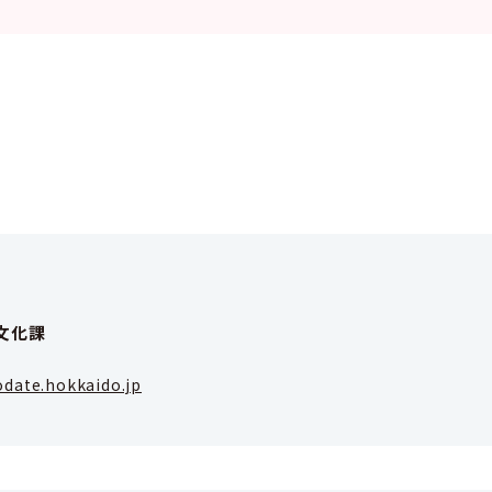
文化課
date.hokkaido.jp