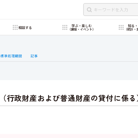
学ぶ・楽しむ
知る
相談する
（講座・イベント）
（統計・
・標準処理期間
記事
（行政財産および普通財産の貸付に係る