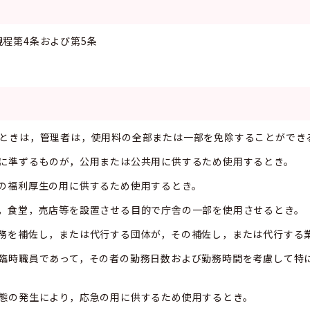
程第4条および第5条
るときは，管理者は，使用料の全部または一部を免除することができ
れらに準ずるものが，公用または公共用に供するため使用するとき。
職員の福利厚生の用に供するため使用するとき。
ため，食堂，売店等を設置させる目的で庁舎の一部を使用させるとき。
の業務を補佐し，または代行する団体が，その補佐し，または代行す
たは臨時職員であって，その者の勤務日数および勤務時間を考慮して
い事態の発生により，応急の用に供するため使用するとき。