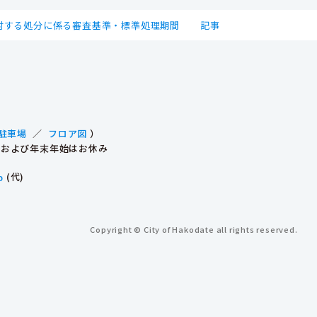
対する処分に係る審査基準・標準処理期間
記事
駐車場
／
フロア図
）
祝日および年末年始はお休み
p
(代)
Copyright © City of Hakodate all rights reserved.