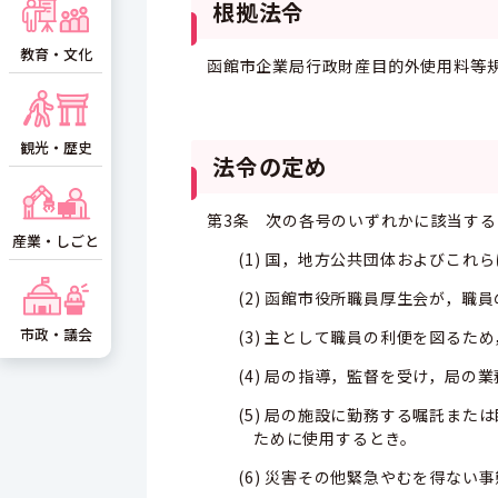
根拠法令
教育・文化
函館市企業局行政財産目的外使用料等規
観光・歴史
法令の定め
第3条 次の各号のいずれかに該当す
産業・しごと
(1) 国，地方公共団体およびこ
(2) 函館市役所職員厚生会が，
市政・議会
(3) 主として職員の利便を図る
(4) 局の指導，監督を受け，局
(5) 局の施設に勤務する嘱託ま
ために使用するとき。
(6) 災害その他緊急やむを得な