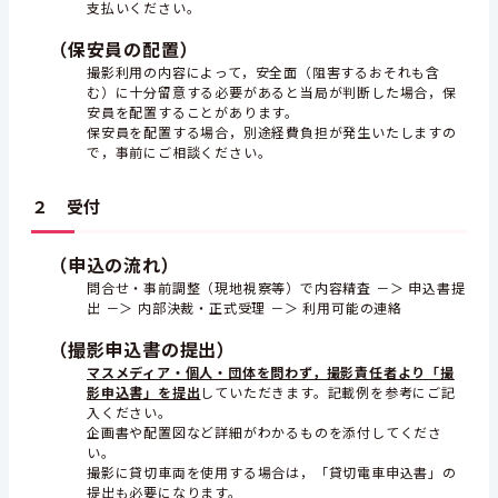
支払いください。
（保安員の配置）
撮影利用の内容によって，安全面（阻害するおそれも含
む）に十分留意する必要があると当局が判断した場合，保
安員を配置することがあります。
保安員を配置する場合，別途経費負担が発生いたしますの
で，事前にご相談ください。
２ 受付
（申込の流れ）
問合せ・事前調整（現地視察等）で内容精査 －＞ 申込書提
出 －＞ 内部決裁・正式受理 －＞ 利用可能の連絡
（撮影申込書の提出）
マスメディア・個人・団体を問わず，撮影責任者より「撮
影申込書」を提出
していただきます。記載例を参考にご記
入ください。
企画書や配置図など詳細がわかるものを添付してくださ
い。
撮影に貸切車両を使用する場合は，「貸切電車申込書」の
提出も必要になります。