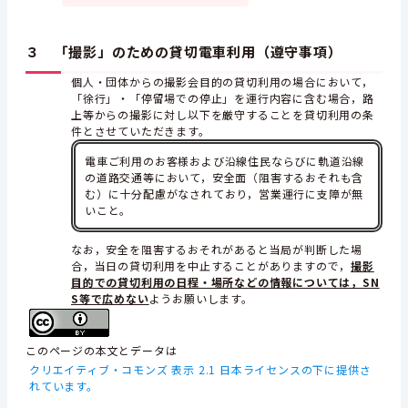
３ 「撮影」のための貸切電車利用（遵守事項）
個人・団体からの撮影会目的の貸切利用の場合において，
「徐行」・「停留場での停止」を運行内容に含む場合，路
上等からの撮影に対し以下を厳守することを貸切利用の条
件とさせていただきます。
電車ご利用のお客様および沿線住民ならびに軌道沿線
の道路交通等において，安全面（阻害するおそれも含
む）に十分配慮がなされており，営業運行に支障が無
いこと。
なお，安全を阻害するおそれがあると当局が判断した場
合，当日の貸切利用を中止することがありますので，
撮影
目的での貸切利用の日程・場所などの情報については，SN
S等で広めない
ようお願いします。
このページの本文とデータは
クリエイティブ・コモンズ 表示 2.1 日本ライセンスの下に提供さ
れています。