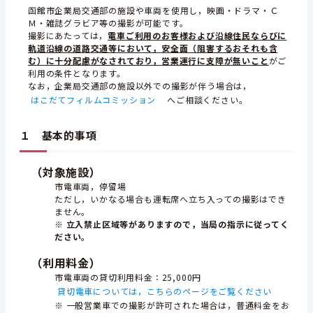
函館市企業局交通部の施設や車両を使用し，映画・ドラマ・Ｃ
Ｍ・雑誌グラビア等の撮影が可能です。
撮影にあたっては，
電車ご利用のお客様および沿線住民ならびに
軌道沿線の道路交通等において，安全面（阻害するおそれも含
む）に十分配慮がなされており，営業運行に支障が無いこと
がご
利用の条件となります。
なお，企業局交通部の施設以外での撮影が伴う場合は，
はこだてフィルムコミッション
へご相談ください。
１ 基本的事項
（対象施設）
市電車両，停留場
ただし，いかなる場合も運転席へ立ち入っての撮影はでき
ません。
※ 立入禁止区域等がありますので，当局の指示に従ってく
ださい。
（利用料金）
市電車両の貸切利用料金：25,000円
貸切電車については，こちらのページをご覧ください
※ 一般営業車での撮影が許可された場合は，普通料金をお