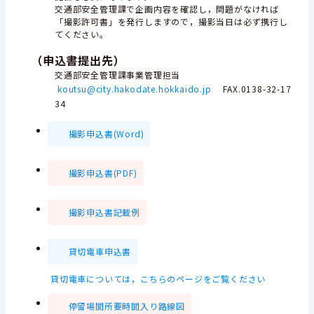
交通部安全管理課で企画内容を確認し，問題がなければ
「撮影許可書」を発行しますので，撮影当日は必ず携行し
てください。
（申込書提出先）
交通部安全管理課事業管理担当
koutsu@city.hakodate.hokkaido.jp
FAX.0138-32-17
34
撮影申込書(Word)
撮影申込書(PDF)
撮影申込書記載例
貸切電車申込書
貸切電車については，こちらのページをご覧ください
停留場間所要時間入り路線図