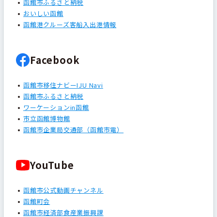
函館市ふるさと納税
おいしい函館
函館港クルーズ客船入出港情報
Facebook
函館市移住ナビーIJU Navi
函館市ふるさと納税
ワーケーションin函館
市立函館博物館
函館市企業局交通部（函館市電）
YouTube
函館市公式動画チャンネル
函館町会
函館市経済部食産業振興課