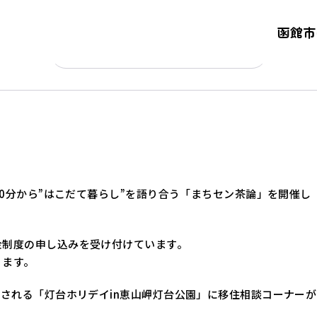
函館市
PREV
NEXT
てたよ。
時30分から”はこだて暮らし”を語り合う「まちセン茶論」を開催し
金制度の申し込みを受け付けています。
ります。
催される「灯台ホリデイin恵山岬灯台公園」に移住相談コーナーが