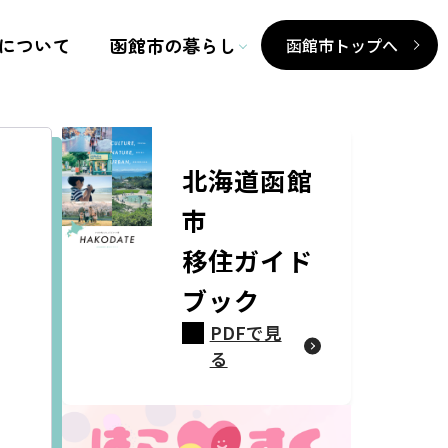
について
函館市の暮らし
函館市トップへ
北海道函館
市
移住ガイド
ブック
PDFで見
る