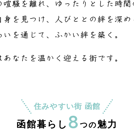
住みやすい街 函館
8
函館暮らし
魅力
つの