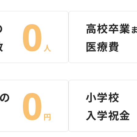
0
の
高校卒業
数
医療費
人
0
降の
小学校
入学祝金
円